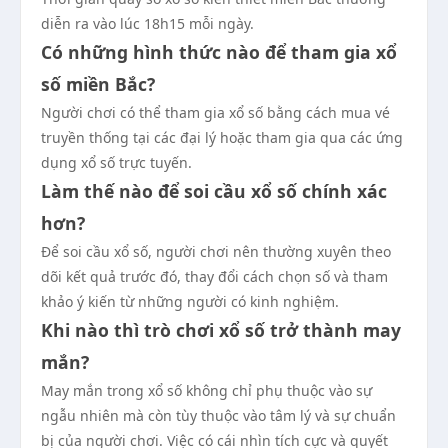
diễn ra vào lúc 18h15 mỗi ngày.
Có những hình thức nào để tham gia xổ
số miền Bắc?
Người chơi có thể tham gia xổ số bằng cách mua vé
truyền thống tại các đại lý hoặc tham gia qua các ứng
dụng xổ số trực tuyến.
Làm thế nào để soi cầu xổ số chính xác
hơn?
Để soi cầu xổ số, người chơi nên thường xuyên theo
dõi kết quả trước đó, thay đổi cách chọn số và tham
khảo ý kiến từ những người có kinh nghiệm.
Khi nào thì trò chơi xổ số trở thành may
mắn?
May mắn trong xổ số không chỉ phụ thuộc vào sự
ngẫu nhiên mà còn tùy thuộc vào tâm lý và sự chuẩn
bị của người chơi. Việc có cái nhìn tích cực và quyết