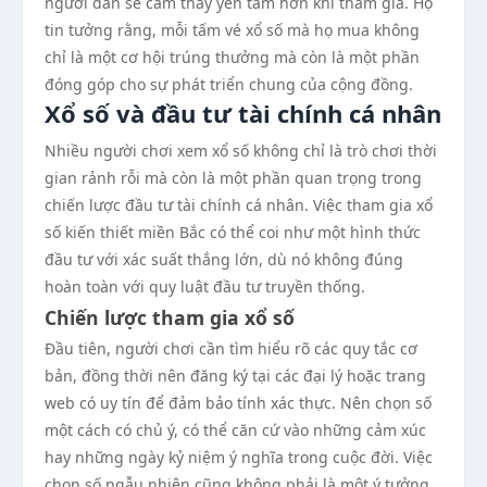
người dân sẽ cảm thấy yên tâm hơn khi tham gia. Họ
tin tưởng rằng, mỗi tấm vé xổ số mà họ mua không
chỉ là một cơ hội trúng thưởng mà còn là một phần
đóng góp cho sự phát triển chung của cộng đồng.
Xổ số và đầu tư tài chính cá nhân
Nhiều người chơi xem xổ số không chỉ là trò chơi thời
gian rảnh rỗi mà còn là một phần quan trọng trong
chiến lược đầu tư tài chính cá nhân. Việc tham gia xổ
số kiến thiết miền Bắc có thể coi như một hình thức
đầu tư với xác suất thắng lớn, dù nó không đúng
hoàn toàn với quy luật đầu tư truyền thống.
Chiến lược tham gia xổ số
Đầu tiên, người chơi cần tìm hiểu rõ các quy tắc cơ
bản, đồng thời nên đăng ký tại các đại lý hoặc trang
web có uy tín để đảm bảo tính xác thực. Nên chọn số
một cách có chủ ý, có thể căn cứ vào những cảm xúc
hay những ngày kỷ niệm ý nghĩa trong cuộc đời. Việc
chọn số ngẫu nhiên cũng không phải là một ý tưởng