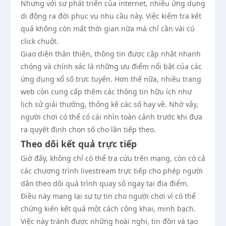
Nhưng với sự phát triển của internet, nhiều ứng dụng
di động ra đời phục vụ nhu cầu này. Việc kiểm tra kết
quả không còn mất thời gian nữa mà chỉ cần vài cú
click chuột.
Giao diện thân thiện, thông tin được cập nhật nhanh
chóng và chính xác là những ưu điểm nổi bật của các
ứng dụng xổ số trực tuyến. Hơn thế nữa, nhiều trang
web còn cung cấp thêm các thông tin hữu ích như
lịch sử giải thưởng, thống kê các số hay về. Nhờ vậy,
người chơi có thể có cái nhìn toàn cảnh trước khi đưa
ra quyết định chọn số cho lần tiếp theo.
Theo dõi kết quả trực tiếp
Giờ đây, không chỉ có thể tra cứu trên mạng, còn có cả
các chương trình livestream trực tiếp cho phép người
dân theo dõi quá trình quay số ngay tại địa điểm.
Điều này mang lại sự tự tin cho người chơi vì có thể
chứng kiến kết quả một cách công khai, minh bạch.
Việc này tránh được những hoài nghi, tin đồn và tạo