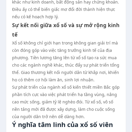
khác như kinh doanh, bất động sản hay chứng khoán.
Điều ấy có thể biến giấc mơ đổi đời thành hiện thực
nếu có kế hoạch hợp lý.
Sự kết nối giữa xổ số và sự mở rộng kinh
tế
Xổ số không chỉ giới hạn trong không gian giải trí mà
còn đóng góp vào việc tăng trưởng kinh tế của địa
phương. Tiền lương tăng lên từ xổ số tạo ra sức mua
cho các ngành nghề khác, thúc đẩy sự phát triển tổng
thể. Giao thương kết nối người dân từ khắp nơi, khiến
họ có thêm cơ hội làm ăn, sinh lợi nhuận.
Sự phát triển của ngành xổ số kiến thiết miền Bắc góp
phần tích cực vào việc phát triển hạ tầng vùng, nâng
cao mức sống, giảm tỷ lệ nghèo đói. Từ xổ số, vô số
nền tảng mới đã được xây dựng, làm cho cuộc sống
của người dân trở nên dễ dàng hơn.
Ý nghĩa tâm linh của xổ số viên