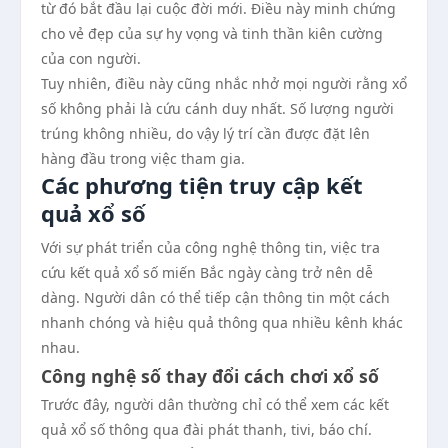
từ đó bắt đầu lại cuộc đời mới. Điều này minh chứng
cho vẻ đẹp của sự hy vọng và tinh thần kiên cường
của con người.
Tuy nhiên, điều này cũng nhắc nhở mọi người rằng xổ
số không phải là cứu cánh duy nhất. Số lượng người
trúng không nhiều, do vậy lý trí cần được đặt lên
hàng đầu trong việc tham gia.
Các phương tiện truy cập kết
quả xổ số
Với sự phát triển của công nghệ thông tin, việc tra
cứu kết quả xổ số miến Bắc ngày càng trở nên dễ
dàng. Người dân có thể tiếp cận thông tin một cách
nhanh chóng và hiệu quả thông qua nhiều kênh khác
nhau.
Công nghệ số thay đổi cách chơi xổ số
Trước đây, người dân thường chỉ có thể xem các kết
quả xổ số thông qua đài phát thanh, tivi, báo chí.