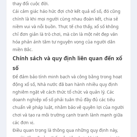
thay đổi cuộc đời.
Cái cảm giác háo hức đợi chờ kết quả xổ số, đó cũng
chính là khi mọi người cùng nhau đoàn kết, chia sẻ
niềm vui và nỗi buồn. Thực tế cho thấy, xổ số không
chỉ đơn giản là trò chơi, mà còn là một nét đẹp văn
hóa phản ánh tâm tư nguyện vọng của người dân
miền Bắc.
Chính sách và quy định liên quan đến xổ
số
Để đảm bảo tính minh bạch và công bằng trong hoạt
động xổ số, Nhà nước đã ban hành nhiều quy định
nghiêm ngặt về cách thức tổ chức và quản lý. Các
doanh nghiệp xổ số phải tuân thủ đầy đủ các tiêu
chuẩn về pháp luật, nhằm bảo vệ quyền lợi của người
chơi và tạo ra môi trường cạnh tranh lành mạnh giữa
các đơn vị.
Điều quan trọng là thông qua những quy định này,