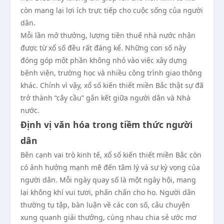
còn mang lại lợi ích trực tiếp cho cuộc sống của người
dân.
Mỗi lần mở thưởng, lượng tiền thuế nhà nước nhận
được từ xổ số đều rất đáng kể. Những con số này
đóng góp một phần không nhỏ vào việc xây dựng
bệnh viện, trường học và nhiều công trình giao thông
khác. Chính vì vậy, xổ số kiến thiết miền Bắc thật sự đã
trở thành “cây cầu” gắn kết giữa người dân và Nhà
nước.
Định vị văn hóa trong tiềm thức người
dân
Bên cạnh vai trò kinh tế, xổ số kiến thiết miền Bắc còn
có ảnh hưởng mạnh mẽ đến tâm lý và sự kỳ vọng của
người dân. Mỗi ngày quay số là một ngày hội, mang
lại không khí vui tươi, phấn chấn cho họ. Người dân
thường tụ tập, bàn luận về các con số, câu chuyện
xung quanh giải thưởng, cùng nhau chia sẻ ước mơ