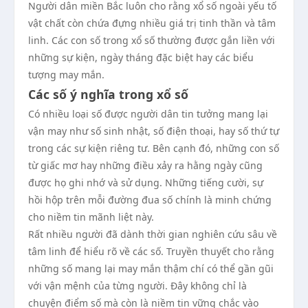
Người dân miền Bắc luôn cho rằng xổ số ngoài yếu tố
vật chất còn chứa đựng nhiều giá trị tinh thần và tâm
linh. Các con số trong xổ số thường được gắn liền với
những sự kiện, ngày tháng đặc biệt hay các biểu
tượng may mắn.
Các số ý nghĩa trong xổ số
Có nhiều loại số được người dân tin tưởng mang lại
vận may như số sinh nhật, số điện thoại, hay số thứ tự
trong các sự kiện riêng tư. Bên cạnh đó, những con số
từ giấc mơ hay những điều xảy ra hằng ngày cũng
được họ ghi nhớ và sử dụng. Những tiếng cười, sự
hồi hộp trên mỗi đường đua số chính là minh chứng
cho niềm tin mãnh liệt này.
Rất nhiều người đã dành thời gian nghiên cứu sâu về
tâm linh để hiểu rõ về các số. Truyền thuyết cho rằng
những số mang lại may mắn thậm chí có thể gần gũi
với vận mệnh của từng người. Đây không chỉ là
chuyện điểm số mà còn là niềm tin vững chắc vào