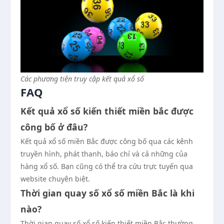
Các phương tiện truy cập kết quả xổ số
FAQ
Kết quả xổ số kiến thiết miền bắc được
công bố ở đâu?
Kết quả xổ số miền Bắc được công bố qua các kênh
truyền hình, phát thanh, báo chí và cả những của
hàng xổ số. Bạn cũng có thể tra cứu trực tuyến qua
website chuyên biệt.
Thời gian quay số xổ số miền Bắc là khi
nào?
Thời gian quay số xổ số kiến thiết miền Bắc thường