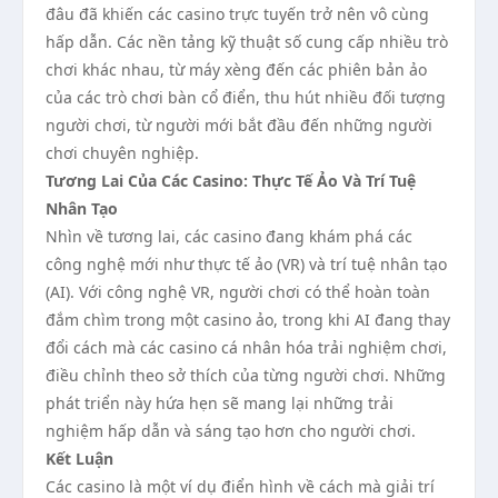
đâu đã khiến các casino trực tuyến trở nên vô cùng
hấp dẫn. Các nền tảng kỹ thuật số cung cấp nhiều trò
chơi khác nhau, từ máy xèng đến các phiên bản ảo
của các trò chơi bàn cổ điển, thu hút nhiều đối tượng
người chơi, từ người mới bắt đầu đến những người
chơi chuyên nghiệp.
Tương Lai Của Các Casino: Thực Tế Ảo Và Trí Tuệ
Nhân Tạo
Nhìn về tương lai, các casino đang khám phá các
công nghệ mới như thực tế ảo (VR) và trí tuệ nhân tạo
(AI). Với công nghệ VR, người chơi có thể hoàn toàn
đắm chìm trong một casino ảo, trong khi AI đang thay
đổi cách mà các casino cá nhân hóa trải nghiệm chơi,
điều chỉnh theo sở thích của từng người chơi. Những
phát triển này hứa hẹn sẽ mang lại những trải
nghiệm hấp dẫn và sáng tạo hơn cho người chơi.
Kết Luận
Các casino là một ví dụ điển hình về cách mà giải trí