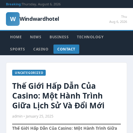
Breaking:
Thursday, August 6, 2026
Thu
W
Windwardhotel
Aug 6, 2026
HOME
NEWS
BUSINESS
TECHNOLOGY
SPORTS
CASINO
CONTACT
UNCATEGORIZED
Thế Giới Hấp Dẫn Của
Casino: Một Hành Trình
Giữa Lịch Sử Và Đổi Mới
admin • January 25, 2025
Thế Giới Hấp Dẫn Của Casino: Một Hành Trình Giữa