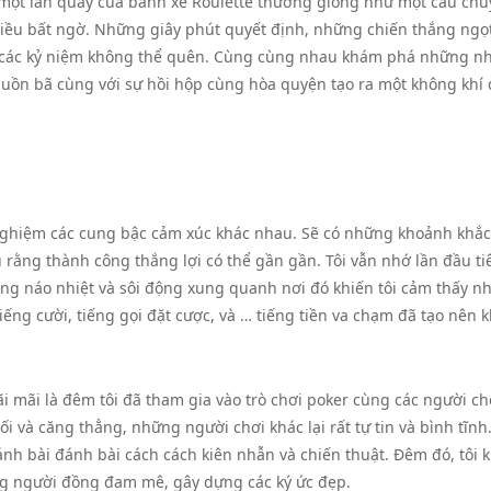
 một lần quay của bánh xe Roulette thường giống như một câu ch
iều bất ngờ. Những giây phút quyết định, những chiến thắng ngọ
ra các kỷ niệm không thể quên. Cùng cùng nhau khám phá những n
buồn bã cùng với sự hồi hộp cùng hòa quyện tạo ra một không khí 
i nghiệm các cung bậc cảm xúc khác nhau. Sẽ có những khoảnh khắc
 rằng thành công thắng lợi có thể gần gần. Tôi vẫn nhớ lần đầu ti
ạng náo nhiệt và sôi động xung quanh nơi đó khiến tôi cảm thấy n
ng cười, tiếng gọi đặt cược, và … tiếng tiền va chạm đã tạo nên 
 mãi là đêm tôi đã tham gia vào trò chơi poker cùng các người ch
ối và căng thẳng, những người chơi khác lại rất tự tin và bình tĩnh
ánh bài đánh bài cách cách kiên nhẫn và chiến thuật. Đêm đó, tôi 
ng người đồng đam mê, gây dựng các ký ức đẹp.