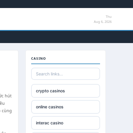
Thu
Aug 6, 2026
CASINO
crypto casinos
ức hút
iều
online casinos
p cùng
interac casino