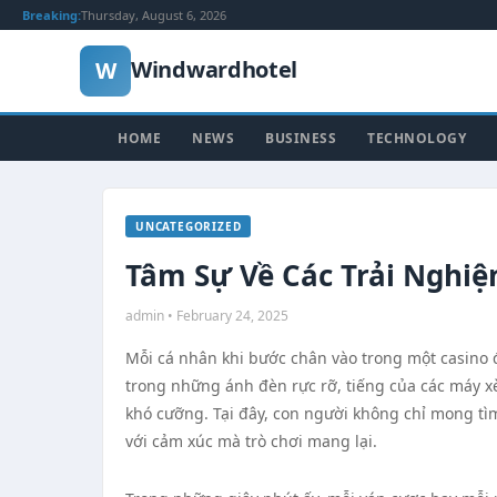
Breaking:
Thursday, August 6, 2026
Windwardhotel
W
HOME
NEWS
BUSINESS
TECHNOLOGY
UNCATEGORIZED
Tâm Sự Về Các Trải Nghi
admin • February 24, 2025
Mỗi cá nhân khi bước chân vào trong một casino 
trong những ánh đèn rực rỡ, tiếng của các máy xè
khó cưỡng. Tại đây, con người không chỉ mong tì
với cảm xúc mà trò chơi mang lại.