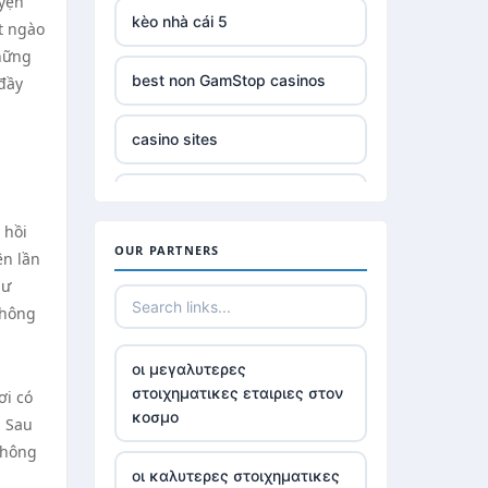
uyện
kèo nhà cái 5
t ngào
hững
best non GamStop casinos
đầy
casino sites
online slots not on gamstop
 hồi
OUR PARTNERS
non GamStop £5 deposit
ên lần
hư
không
casinos without UK license
οι μεγαλυτερες
best Irish online casino
στοιχηματικες εταιριες στον
ơi có
κοσμο
. Sau
789win 9
không
οι καλυτερες στοιχηματικες