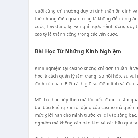
Cuối cùng thì thường duy trì tinh thần ổn định và
thế nhưng điều quan trọng là không để cảm giác
cuộc, hãy dừng lại và nghỉ ngơi. Hành động duy t
cao tỷ lệ thành công trong các ván cược.
Bài Học Từ Những Kinh Nghiệm
Kinh nghiệm tại casino không chỉ đơn thuần là về 
học là cách quản lý tâm trạng. Sự hồi hộp, sự vu
định của bạn. Biết cách giữ sự điềm tĩnh và đưa r
Một bài học tiếp theo mà tôi hiểu được là tầm qua
bởi bầu không khí sôi động của casino mà quên mấ
mức giới hạn cho mình trước khi đi vào sòng bạc,
nghiệm mà không cần bận tâm về các hậu quả t