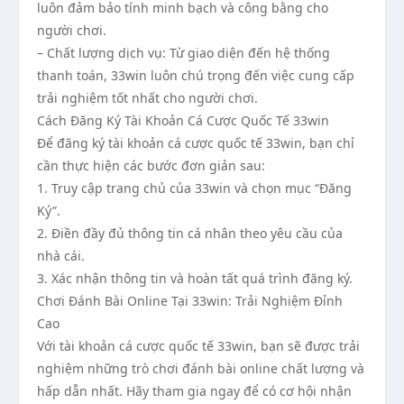
luôn đảm bảo tính minh bạch và công bằng cho
người chơi.
– Chất lượng dịch vụ: Từ giao diện đến hệ thống
thanh toán, 33win luôn chú trọng đến việc cung cấp
trải nghiệm tốt nhất cho người chơi.
Cách Đăng Ký Tài Khoản Cá Cược Quốc Tế 33win
Để đăng ký tài khoản cá cược quốc tế 33win, bạn chỉ
cần thực hiện các bước đơn giản sau:
1. Truy cập trang chủ của 33win và chọn mục “Đăng
Ký”.
2. Điền đầy đủ thông tin cá nhân theo yêu cầu của
nhà cái.
3. Xác nhận thông tin và hoàn tất quá trình đăng ký.
Chơi Đánh Bài Online Tại 33win: Trải Nghiệm Đỉnh
Cao
Với tài khoản cá cược quốc tế 33win, bạn sẽ được trải
nghiệm những trò chơi đánh bài online chất lượng và
hấp dẫn nhất. Hãy tham gia ngay để có cơ hội nhận