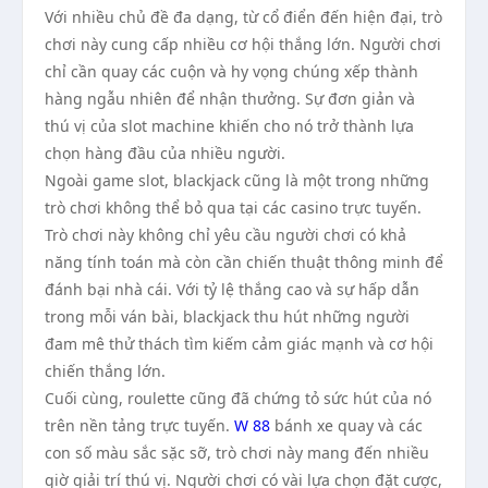
Với nhiều chủ đề đa dạng, từ cổ điển đến hiện đại, trò
chơi này cung cấp nhiều cơ hội thắng lớn. Người chơi
chỉ cần quay các cuộn và hy vọng chúng xếp thành
hàng ngẫu nhiên để nhận thưởng. Sự đơn giản và
thú vị của slot machine khiến cho nó trở thành lựa
chọn hàng đầu của nhiều người.
Ngoài game slot, blackjack cũng là một trong những
trò chơi không thể bỏ qua tại các casino trực tuyến.
Trò chơi này không chỉ yêu cầu người chơi có khả
năng tính toán mà còn cần chiến thuật thông minh để
đánh bại nhà cái. Với tỷ lệ thắng cao và sự hấp dẫn
trong mỗi ván bài, blackjack thu hút những người
đam mê thử thách tìm kiếm cảm giác mạnh và cơ hội
chiến thắng lớn.
Cuối cùng, roulette cũng đã chứng tỏ sức hút của nó
trên nền tảng trực tuyến.
W 88
bánh xe quay và các
con số màu sắc sặc sỡ, trò chơi này mang đến nhiều
giờ giải trí thú vị. Người chơi có vài lựa chọn đặt cược,