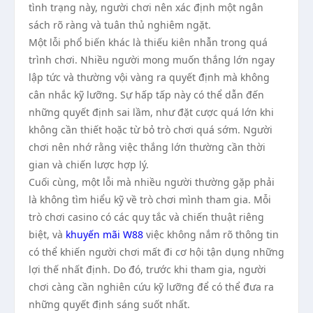
tình trạng này, người chơi nên xác định một ngân
sách rõ ràng và tuân thủ nghiêm ngặt.
Một lỗi phổ biến khác là thiếu kiên nhẫn trong quá
trình chơi. Nhiều người mong muốn thắng lớn ngay
lập tức và thường vội vàng ra quyết định mà không
cân nhắc kỹ lưỡng. Sự hấp tấp này có thể dẫn đến
những quyết định sai lầm, như đặt cược quá lớn khi
không cần thiết hoặc từ bỏ trò chơi quá sớm. Người
chơi nên nhớ rằng việc thắng lớn thường cần thời
gian và chiến lược hợp lý.
Cuối cùng, một lỗi mà nhiều người thường gặp phải
là không tìm hiểu kỹ về trò chơi mình tham gia. Mỗi
trò chơi casino có các quy tắc và chiến thuật riêng
biệt, và
khuyến mãi W88
việc không nắm rõ thông tin
có thể khiến người chơi mất đi cơ hội tận dụng những
lợi thế nhất định. Do đó, trước khi tham gia, người
chơi càng cần nghiên cứu kỹ lưỡng để có thể đưa ra
những quyết định sáng suốt nhất.