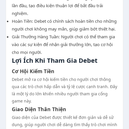
lần đầu, tạo điều kiện thuận lợi để bắt đầu trải
nghiệm.
Hoàn Tiền: Debet có chính sách hoàn tiền cho những
người chơi không may mắn, giúp giảm bớt thiệt hại.
Giải Thưởng Hàng Tuần: Người chơi có thể tham gia
vào các sự kiện để nhận giải thưởng lớn, tạo cơ hội
cho mọi người.
Lợi Ích Khi Tham Gia Debet
Cơ Hội Kiếm Tiền
Debet mở ra cơ hội kiếm tiền cho người chơi thông
qua các trò chơi hấp dẫn và tỷ lệ cược cạnh tranh. Đây
là một lý do lớn khiến nhiều người tham gia cổng
game này.
Giao Diện Thân Thiện
Giao diện của Debet được thiết kế đơn giản và dễ sử
dụng, giúp người chơi dễ dàng tìm thấy trò chơi mình