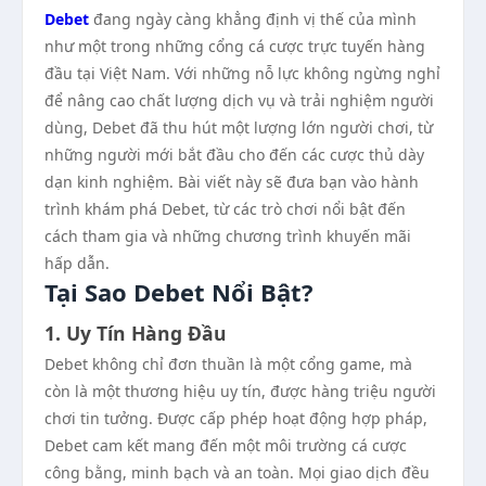
Debet
đang ngày càng khẳng định vị thế của mình
như một trong những cổng cá cược trực tuyến hàng
đầu tại Việt Nam. Với những nỗ lực không ngừng nghỉ
để nâng cao chất lượng dịch vụ và trải nghiệm người
dùng, Debet đã thu hút một lượng lớn người chơi, từ
những người mới bắt đầu cho đến các cược thủ dày
dạn kinh nghiệm. Bài viết này sẽ đưa bạn vào hành
trình khám phá Debet, từ các trò chơi nổi bật đến
cách tham gia và những chương trình khuyến mãi
hấp dẫn.
Tại Sao Debet Nổi Bật?
1. Uy Tín Hàng Đầu
Debet không chỉ đơn thuần là một cổng game, mà
còn là một thương hiệu uy tín, được hàng triệu người
chơi tin tưởng. Được cấp phép hoạt động hợp pháp,
Debet cam kết mang đến một môi trường cá cược
công bằng, minh bạch và an toàn. Mọi giao dịch đều