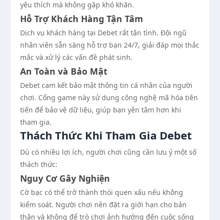
yêu thích mà không gặp khó khăn.
Hỗ Trợ Khách Hàng Tận Tâm
Dịch vụ khách hàng tại Debet rất tận tình. Đội ngũ
nhân viên sẵn sàng hỗ trợ bạn 24/7, giải đáp mọi thắc
mắc và xử lý các vấn đề phát sinh.
An Toàn và Bảo Mật
Debet cam kết bảo mật thông tin cá nhân của người
chơi. Cổng game này sử dụng công nghệ mã hóa tiên
tiến để bảo vệ dữ liệu, giúp bạn yên tâm hơn khi
tham gia.
Thách Thức Khi Tham Gia Debet
Dù có nhiều lợi ích, người chơi cũng cần lưu ý một số
thách thức:
Nguy Cơ Gây Nghiện
Cờ bạc có thể trở thành thói quen xấu nếu không
kiểm soát. Người chơi nên đặt ra giới hạn cho bản
thân và không để trò chơi ảnh hưởng đến cuộc sống