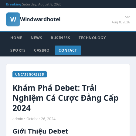
Breaking:
Saturday, August 8, 2026
Sat
W
Windwardhotel
Aug 8, 2026
HOME
NEWS
BUSINESS
TECHNOLOGY
SPORTS
CASINO
CONTACT
UNCATEGORIZED
Khám Phá Debet: Trải
Nghiệm Cá Cược Đẳng Cấp
2024
admin • October 26, 2024
Giới Thiệu Debet