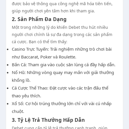
được bảo vệ thông qua công nghệ mã hóa tiên tiến,
giúp người chơi yên tâm hơn khi tham gia.
2. Sản Phẩm Đa Dạng
Một trong những lý do khiến Debet thu hút nhiều
người chơi chính là sự đa dạng trong các sản phẩm
cá cược. Bạn có thể tìm thấy:
Casino Trực Tuyến: Trải nghiệm những trò chơi bài
như Baccarat, Poker và Roulette.
Bắn Cá: Tham gia vào cuộc săn lùng cá đầy hấp dẫn.
Nổ Hũ: Những vòng quay may mắn với giải thưởng
khổng lồ.
Cá Cược Thể Thao: Đặt cược vào các trận đấu thể
thao yêu thích.
Xổ Số: Cơ hội trúng thưởng lớn chỉ với vài cú nhấp
chuột.
3. Tỷ Lệ Trả Thưởng Hấp Dẫn
Debet cung cấp tỷ lệ trả thưởng cạnh tranh, giúp