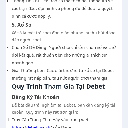
Thông Tin Chi Tiết: Bạn có thể theo dõi thông tin về
các trận đấu, đội hình và phong độ để đưa ra quyết
định cá cược hợp lý.
5. Xổ Số
Xổ số là một trò chơi đơn giản nhưng lại thu hút đông
đảo người chơi.
Chọn Số Dễ Dàng: Người chơi chỉ cần chọn số và chờ
đợi kết quả, rất thuận tiện cho những ai thích sự
nhanh gọn.
Giải Thưởng Lớn: Các giải thưởng từ xổ số tại Debet
thường rất hấp dẫn, thu hút người chơi tham gia.
Quy Trình Tham Gia Tại Debet
Đăng Ký Tài Khoản
Để bắt đầu trải nghiệm tại Debet, bạn cần đăng ký tài
khoản. Quy trình này rất đơn giản:
Truy Cập Trang Chủ: Hãy vào trang web
https://debet.watch/
của Debet.