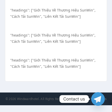
"headings": ["Giới Thiệu Về Thương Hiệu SunWin",
"Cách Tải SunWin", "Liên Kết Tải SunWin"]
"headings": ["Giới Thiệu Về Thương Hiệu SunWin",
"Cách Tải SunWin", "Liên Kết Tải SunWin"]
"headings": ["Giới Thiệu Về Thương Hiệu SunWin",
"Cách Tải SunWin", "Liên Kết Tải SunWin"]
Contact us
© 2026 Windwardhotel. All Rights Reserved. | Powered by
WordPress