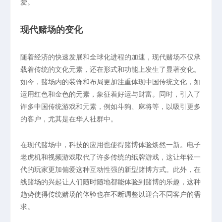
爱。
现代赌场的变化
随着经济的快速发展和全球化进程的加速，现代赌场不仅承
载着传统的文化元素，还在形式和功能上发生了显著变化。
如今，赌场内的装饰和布局更加注重体现中国传统文化，如
运用红色和金色的元素，象征着好运与财富。同时，引入了
许多中国传统游戏和元素，例如斗狗、麻将等，以吸引更多
的客户，尤其是在华人社群中。
在现代赌场中，科技的应用也使得赌博体验焕然一新。电子
老虎机和视频游戏取代了许多传统的纸牌游戏，这让年轻一
代的玩家更加偏爱这种互动性强的新型赌博方式。此外，在
线赌场的兴起让人们随时随地都能体验到赌博的乐趣，这种
趋势使得传统赌场的体验也在不断调整以迎合不同客户的需
求。