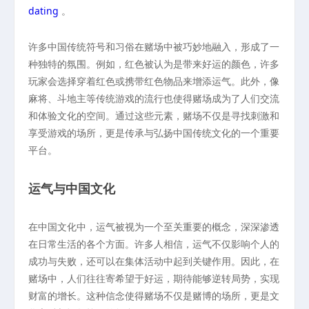
dating
。
许多中国传统符号和习俗在赌场中被巧妙地融入，形成了一
种独特的氛围。例如，红色被认为是带来好运的颜色，许多
玩家会选择穿着红色或携带红色物品来增添运气。此外，像
麻将、斗地主等传统游戏的流行也使得赌场成为了人们交流
和体验文化的空间。通过这些元素，赌场不仅是寻找刺激和
享受游戏的场所，更是传承与弘扬中国传统文化的一个重要
平台。
运气与中国文化
在中国文化中，运气被视为一个至关重要的概念，深深渗透
在日常生活的各个方面。许多人相信，运气不仅影响个人的
成功与失败，还可以在集体活动中起到关键作用。因此，在
赌场中，人们往往寄希望于好运，期待能够逆转局势，实现
财富的增长。这种信念使得赌场不仅是赌博的场所，更是文