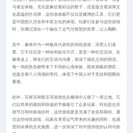
与者去体验。无论是象征着好运的骰子，还是蕴含着深厚文
化底蕴的扑克牌，这些游戏都不仅仅是赌博的工具，它们更
是中国悠久历史和丰富文化的体现。玩家们在参与这些游戏
时，仿佛沉浸在一个融合了运气与智慧的世界，让人陶醉。
其中，麻将作为一种极具代表性的传统游戏，深受人们喜
爱。它不仅仅是一种休闲娱乐方式，更是一种社交活动。在
麻将桌上，牌友们的互动与沟通，加深了彼此之间的情谊。
每一局的胜负都带来了不同的心境体验，既有策略的博弈，
也蕴含着个人情感的寄托，体现了中国人对于竞技和团聚的
重视。
此外，百家乐和骰宝等游戏也在赌场中占据了一席之地。它
们以简单的规则和快速的节奏吸引了众多玩家。特别是在庆
祝节日和特殊场合时，这些游戏更是充满了欢笑和期待。通
过这些传统游戏，玩家在享受运气带来的乐趣的同时，也感
受到浓厚的文化氛围，进一步加深了对中国传统的认同与热