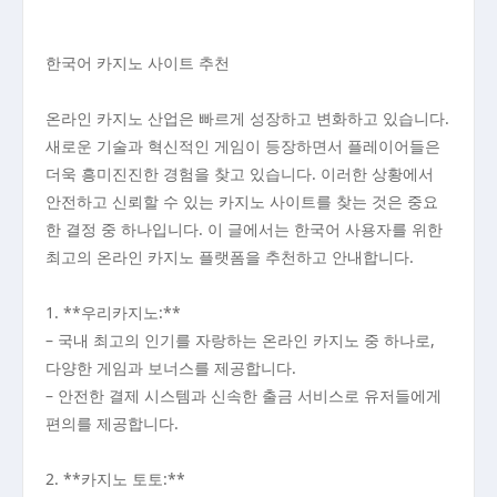
한국어 카지노 사이트 추천
온라인 카지노 산업은 빠르게 성장하고 변화하고 있습니다.
새로운 기술과 혁신적인 게임이 등장하면서 플레이어들은
더욱 흥미진진한 경험을 찾고 있습니다. 이러한 상황에서
안전하고 신뢰할 수 있는 카지노 사이트를 찾는 것은 중요
한 결정 중 하나입니다. 이 글에서는 한국어 사용자를 위한
최고의 온라인 카지노 플랫폼을 추천하고 안내합니다.
1. **우리카지노:**
– 국내 최고의 인기를 자랑하는 온라인 카지노 중 하나로,
다양한 게임과 보너스를 제공합니다.
– 안전한 결제 시스템과 신속한 출금 서비스로 유저들에게
편의를 제공합니다.
2. **카지노 토토:**