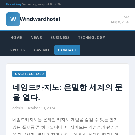
Breaking:
Saturday, August 8, 2026
Sat
W
Windwardhotel
Aug 8, 2026
HOME
NEWS
BUSINESS
TECHNOLOGY
SPORTS
CASINO
CONTACT
UNCATEGORIZED
네임드카지노: 은밀한 세계의 문
을 열다.
admin • October 10, 2024
네임드카지노는 온라인 카지노 게임을 즐길 수 있는 인기
있는 플랫폼 중 하나입니다. 이 사이트는 익명성과 편리성
을 제공하며, 세계 각지의 사람들이 현실 세계의 카지노에