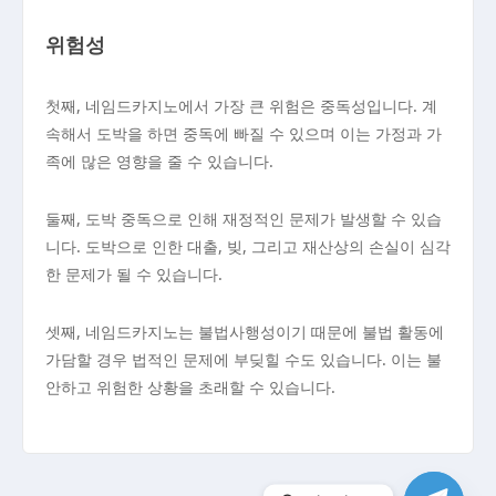
위험성
첫째, 네임드카지노에서 가장 큰 위험은 중독성입니다. 계
속해서 도박을 하면 중독에 빠질 수 있으며 이는 가정과 가
족에 많은 영향을 줄 수 있습니다.
둘째, 도박 중독으로 인해 재정적인 문제가 발생할 수 있습
니다. 도박으로 인한 대출, 빚, 그리고 재산상의 손실이 심각
한 문제가 될 수 있습니다.
셋째, 네임드카지노는 불법사행성이기 때문에 불법 활동에
가담할 경우 법적인 문제에 부딪힐 수도 있습니다. 이는 불
안하고 위험한 상황을 초래할 수 있습니다.